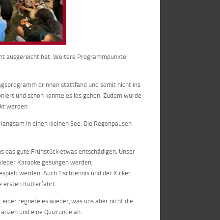
nicht ausgereicht hat. Weitere Programmpunkte
agsprogramm drinnen stattfand und somit nicht ins
oniert und schon konnte es los gehen. Zudem wurde
ckt werden
s langsam in einen kleinen See. Die Regenpausen
ns das gute Frühstück etwas entschädigen. Unser
 wieder Karaoke gesungen werden,
spielt werden. Auch Tischtennis und der Kicker
e ersten Kutterfahrt.
eider regnete es wieder, was uns aber nicht die
Tanzen und eine Quizrunde an.