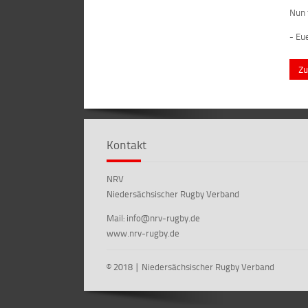
Nun 
- Eu
Zu
Kontakt
NRV
Niedersächsischer Rugby Verband
Mail: info@nrv-rugby.de
www.nrv-rugby.de
© 2018 ∣ Niedersächsischer Rugby Verband