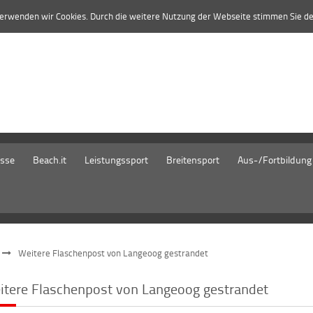
verwenden wir Cookies. Durch die weitere Nutzung der Webseite stimmen Sie d
isse
Beach.it
Leistungssport
Breitensport
Aus-/Fortbildung
Weitere Flaschenpost von Langeoog gestrandet
itere Flaschenpost von Langeoog gestrandet