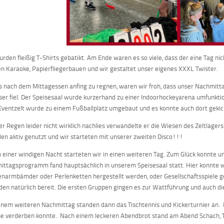
urden fleißig T-Shirts gebatikt. Am Ende waren es so viele, dass der eine Tag 
n Karaoke, Papierfliegerbauen und wir gestaltet unser eigenes XXXL Twister.
s nach dem Mittagessen anfing zu regnen, waren wir froh, dass unser Nachmitt
er fiel. Der Speisesaal wurde kurzerhand zu einer Indoorhockeyarena umfunkti
Eventzelt wurde zu einem Fußballplatz umgebaut und es konnte auch dort geki
er Regen leider nicht wirklich nachlies verwandelte er die Wiesen des Zeltlager
en aktiv genutzt und wir starteten mit unserer zweiten Disco!!!
 einer windigen Nacht starteten wir in einen weiteren Tag. Zum Glück konnte u
ittagsprogramm fand hauptsächlich in unserem Speisesaal statt. Hier konnte
enarmbämder oder Perlenketten hergestellt werden, oder Gesellschaftsspiele ge
den natürlich bereit. Die ersten Gruppen gingen es zur Wattführung und auch di
inem weiteren Nachmittag standen dann das Tischtennis und Kickerturnier an. L
e verderben konnte. Nach einem leckeren Abendbrot stand am Abend Schach, 