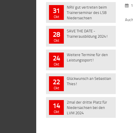
1
NRV gut vertreten beim
31
Trainerseminar des LSB
Okt
Niedersachsen
Auch
SAVE THE DATE -
28
Trainerausbildung 2024!
Okt
Weitere Termine für den
24
Leistungssport!
Okt
Glückwunsch an Sebastian
22
Thies!
Okt
2mal der dritte Platz für
14
Niedersachsen bei den
Okt
LVM 2024