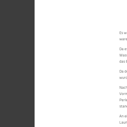
Es w
ware
Da e
Wass
das 
Da d
wurd
Nach
Vorm
Perl
stan
An e
Laun