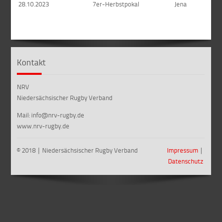
28.10.2023
7er-Herbstpokal
Jena
Kontakt
NRV
Niedersächsischer Rugby Verband
Mail: info@nrv-rugby.de
www.nrv-rugby.de
© 2018 ∣ Niedersächsischer Rugby Verband
Impressum
∣
Datenschutz