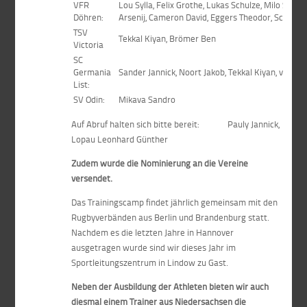
VFR
Lou Sylla, Felix Grothe, Lukas Schulze, Milo Spani
Döhren:
Arsenij, Cameron David, Eggers Theodor, Schroed
TSV
Tekkal Kiyan, Brömer Ben
Victoria
SC
Germania
Sander Jannick, Noort Jakob, Tekkal Kiyan, von d
List:
SV Odin:
Mikava Sandro
Auf Abruf halten sich bitte bereit: Pauly Jannick,
Lopau Leonhard Günther
Zudem wurde die Nominierung an die Vereine
versendet.
Das Trainingscamp findet jährlich gemeinsam mit den
Rugbyverbänden aus Berlin und Brandenburg statt.
Nachdem es die letzten Jahre in Hannover
ausgetragen wurde sind wir dieses Jahr im
Sportleitungszentrum in Lindow zu Gast.
Neben der Ausbildung der Athleten bieten wir auch
diesmal einem Trainer aus Niedersachsen die