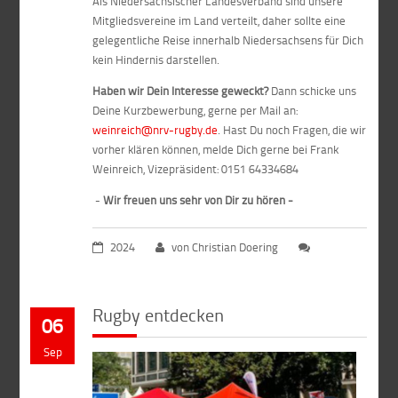
Als Niedersächsischer Landesverband sind unsere
Mitgliedsvereine im Land verteilt, daher sollte eine
gelegentliche Reise innerhalb Niedersachsens für Dich
kein Hindernis darstellen.
Haben wir Dein Interesse geweckt?
Dann schicke uns
Deine Kurzbewerbung, gerne per Mail an:
weinreich@nrv-rugby.de
. Hast Du noch Fragen, die wir
vorher klären können, melde Dich gerne bei Frank
Weinreich, Vizepräsident: 0151 64334684
-
Wir freuen uns sehr von Dir zu hören -
2024
von Christian Doering
Rugby entdecken
06
Sep