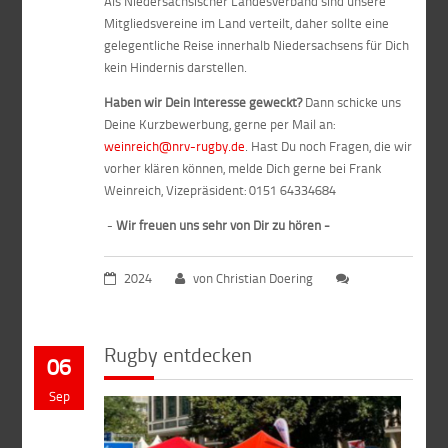
Als Niedersächsischer Landesverband sind unsere
Mitgliedsvereine im Land verteilt, daher sollte eine
gelegentliche Reise innerhalb Niedersachsens für Dich
kein Hindernis darstellen.
Haben wir Dein Interesse geweckt?
Dann schicke uns
Deine Kurzbewerbung, gerne per Mail an:
weinreich@nrv-rugby.de
. Hast Du noch Fragen, die wir
vorher klären können, melde Dich gerne bei Frank
Weinreich, Vizepräsident: 0151 64334684
-
Wir freuen uns sehr von Dir zu hören -
2024
von Christian Doering
Rugby entdecken
06
Sep