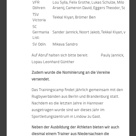
VFR
Lou Sylla, Felix Grothe, Lukas Schulze, Milo Spani
Döhren:
Arsenij, Cameron David, Eggers Theodor, Schroed
TSV
Tekkal Kiyan, Brömer Ben
Victoria
SC
Germania
Sander Jannick, Noort Jakob, Tekkal Kiyan, von d
List:
SV Odin:
Mikava Sandro
Auf Abruf halten sich bitte bereit: Pauly Jannick,
Lopau Leonhard Günther
Zudem wurde die Nominierung an die Vereine
versendet.
Das Trainingscamp findet jährlich gemeinsam mit den
Rugbyverbänden aus Berlin und Brandenburg statt.
Nachdem es die letzten Jahre in Hannover
ausgetragen wurde sind wir dieses Jahr im
Sportleitungszentrum in Lindow zu Gast.
Neben der Ausbildung der Athleten bieten wir auch
diesmal einem Trainer aus Niedersachsen die